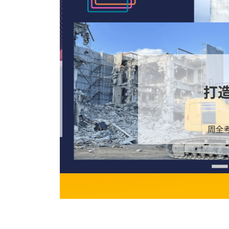
，
打
航！
化需求！
周全