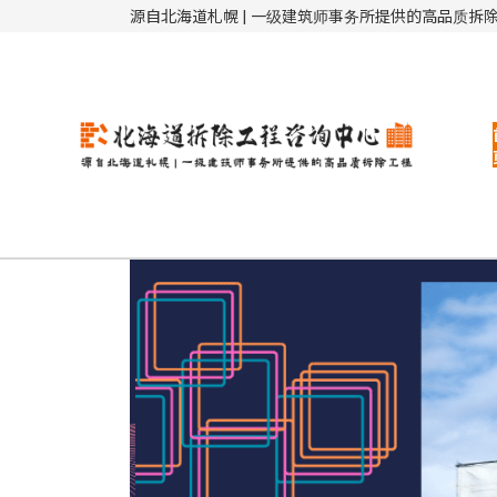
コ
ナ
源自北海道札幌 | 一级建筑师事务所提供的高品质拆
ン
ビ
テ
ゲ
ン
ー
ツ
シ
へ
ョ
ス
ン
キ
に
ッ
移
プ
動