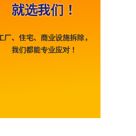
就选我们！
承接各类建
工厂、住宅、商业设施拆除，
涵盖木结构、
钢结
我们都能专业应对！
构
我们是扎根札幌的建筑装修公司
当然，
在拆除方面