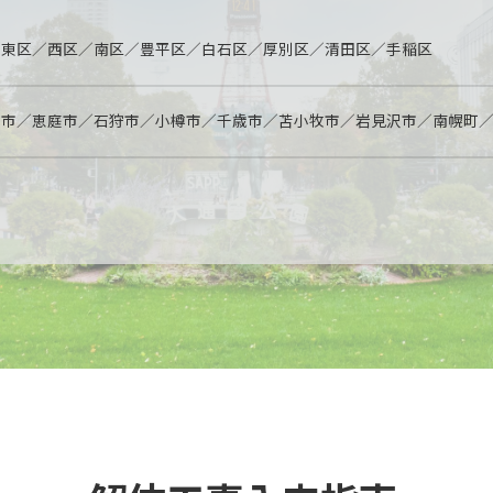
／東区／西区／南区／豊平区／白石区／厚別区／清田区／手稲区
別市／恵庭市／石狩市／小樽市／千歳市／苫小牧市／岩見沢市／南幌町