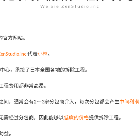
We are ZenStudio.inc
nc的官方网站。
enStudio.inc
代表
小林
。
为中心，承接了日本全国各地的拆除工程。
工程费用都非常高昂。
之间，通常会有2～3家分包商介入，每次分包都会产生
中间利润
无需经过分包商，因此能够以
低廉的价格
提供拆除工程。
助益
。