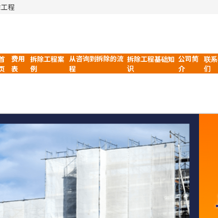
除工程
费用
从咨询到拆除的流
公司简
首
拆除工程案
拆除工程基础知
联系
识
们
页
例
表
程
介