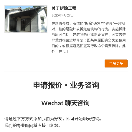
关于拆除工程
2025年4月27日
在建筑领域，所谓的“拆除”通常与“建设”一词相
对，指的是破坏或拆毁建筑物的行为。实施拆除
的原因包括：建筑物老化或需要重建；因灾害等
严重受损且难以修复；因某种原因完全失去使用
目的；或根据道路拓宽等行政命令需要拆除。此
外，在 […]
了解更多
申请报价・业务咨询
Wechat 聊天咨询
请通过下方方式添加我们为好友，即可开始聊天咨询。
我们的专业顾问将直接回复您。