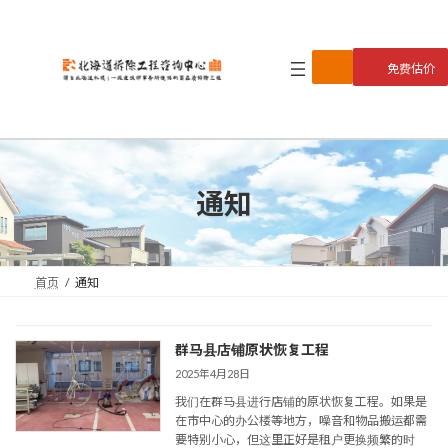
コ
ナ
ン
ビ
テ
ゲ
免费估价
ン
ー
ツ
シ
へ
ョ
ス
ン
キ
に
ッ
移
プ
動
通知
首页
通知
群马县店铺原状恢复工程
2025年4月28日
我们在群马县进行店铺的原状恢复工程。如果是
在市中心的办公楼等地方，噪音和物品搬运都需
要特别小心，但这里正好是租户更换频繁的时