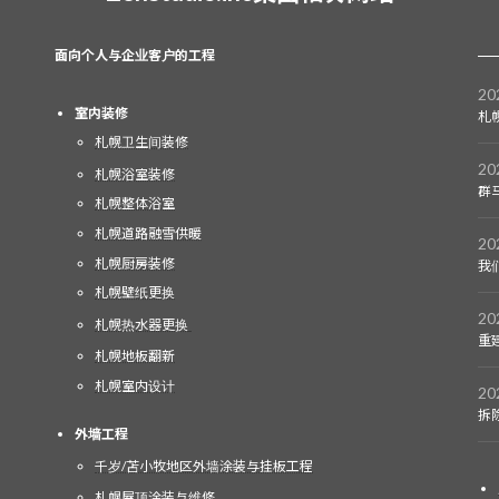
面向个人与企业客户的工程
2
室内装修
札
札幌卫生间装修
2
札幌浴室装修
群
札幌整体浴室
札幌道路融雪供暖
2
札幌厨房装修
我
札幌壁纸更换
2
札幌热水器更换
重
札幌地板翻新
札幌室内设计
2
拆
外墙工程
千岁/苫小牧地区外墙涂装与挂板工程
札幌屋顶涂装与维修