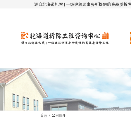
コ
ナ
源自北海道札幌 | 一级建筑师事务所提供的高品质拆
ン
ビ
テ
ゲ
ン
ー
ツ
シ
へ
ョ
ス
ン
キ
に
ッ
移
プ
動
首页
公司简介