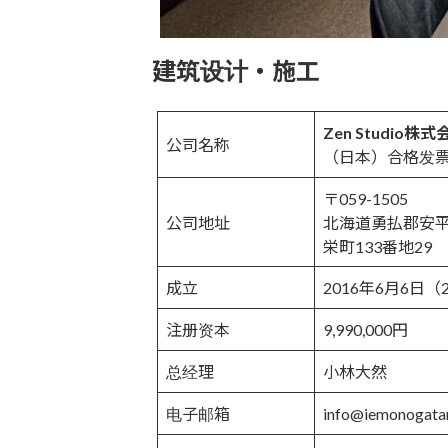
建筑设计・施工
Zen Studi
公司名称
（日本）合格发
〒059-1505
公司地址
北海道勇払郡安
栄町133番地29
成立
2016年6月6日（
注册资本
9,990,000円
总经理
小林大然
电子邮箱
info@iemonogatar