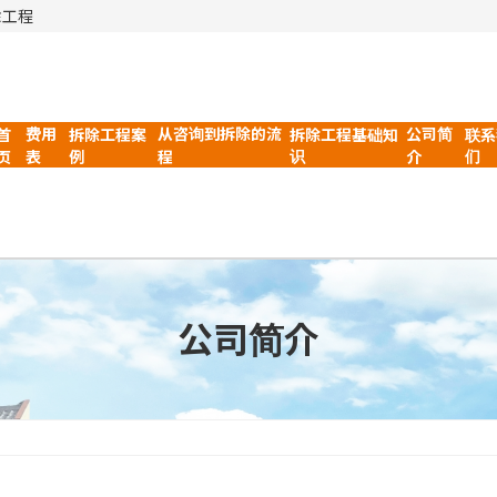
除工程
费用
从咨询到拆除的流
公司简
首
拆除工程案
拆除工程基础知
联系
识
们
页
例
表
程
介
公司简介