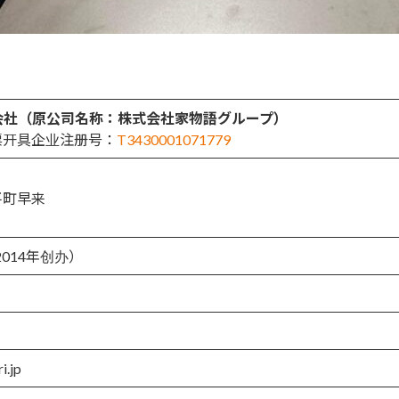
o株式会社（原公司名称：株式会社家物語グループ）
票开具企业注册号：
T3430001071779
平町早来
2014年创办）
i.jp