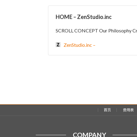
HOME – ZenStudio.inc
SCROLL CONCEPT Our Philosophy Craf
ZenStudio.inc –
首页
费用表
COMPANY