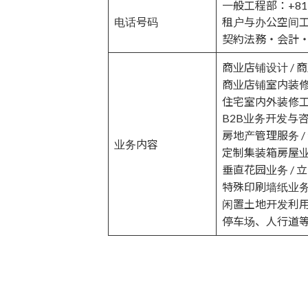
一般工程部：+81-0
电话号码
租户与办公空间工程部
契約法務・会計・総務
商业店铺设计 / 
商业店铺室内装修
住宅室内外装修
B2B业务开发与
房地产管理服务 /
业务内容
定制集装箱房屋
垂直花园业务 / 
特殊印刷墙纸业
闲置土地开发利
停车场、人行道等