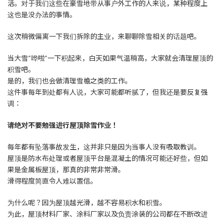
活。对于我们这些在豪雪地带从事户外工作的人来说，某种程度上
这也是没办法的事情。
这次稍微偏离一下我们拆除的主业，来聊聊除雪相关的话题吧。
当大雪“哗啦”一下积起来，白天如果气温稍高，大家就会清理屋顶的
积雪吧。
是的，我们也会做清理雪檐之类的工作。
这件事每年到处都有人说，大家可能都听腻了，但我还是要反复强
调：
请绝对不要勉强进行屋顶除雪作业！
每年都有坠落事故发生，这并非只是因为当事人没有吸取教训。
屋顶是防水布处理或者屋顶平台是混凝土的情况可能还好些，但如
果是金属板屋顶，那真的非常非常滑。
滑得程度简直令人难以置信。
为什么呢？因为屋顶越光滑，越不容易积水和积雪。
为此，屋顶材料厂家、涂料厂家以及负责涂装的公司都在不断改进