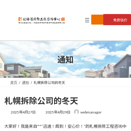
コ
ナ
ン
ビ
テ
ゲ
免费估价
ン
ー
ツ
シ
へ
ョ
ス
ン
キ
に
ッ
移
プ
動
通知
首页
通知
札幌拆除公司的冬天
札幌拆除公司的冬天
最
2025年4月27日
2025年4月29日
webmanager
終
更
大家好！我是来自**“迅速！周到！安心价！”的札幌拆除工程咨询中
新